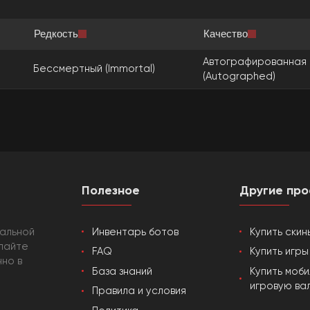
Редкость
Качество
Автографированная
Бессмертный (Immortal)
(Autographed)
Полезное
Другие про
кальной
Инвентарь ботов
Купить скин
упайте
FAQ
Купить игр
нно в
База знаний
Купить моб
игровую ва
Правила и условия