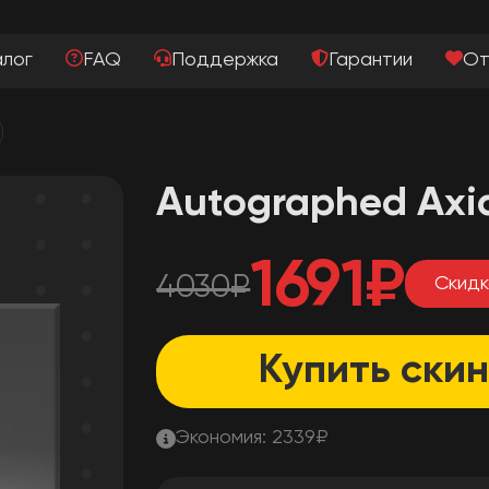
алог
FAQ
Поддержка
Гарантии
От
Autographed Axia
1691
₽
4030
₽
Скид
Купить скин
Экономия:
2339
₽