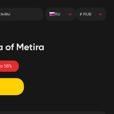
зывы
RU
₽ RUB
 of Metira
ка
58
%