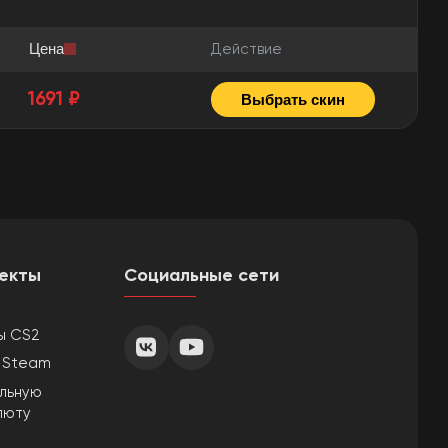
Цена
Действие
1691 ₽
Выбрать скин
екты
Социальные сети
ы CS2
ы Steam
ильную
люту