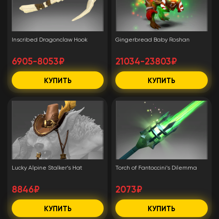
Inscribed Dragonclaw Hook
Gingerbread Baby Roshan
6905-8053₽
21034-23803₽
КУПИТЬ
КУПИТЬ
Lucky Alpine Stalker’s Hat
Torch of Fantoccini’s Dilemma
8846₽
2073₽
КУПИТЬ
КУПИТЬ