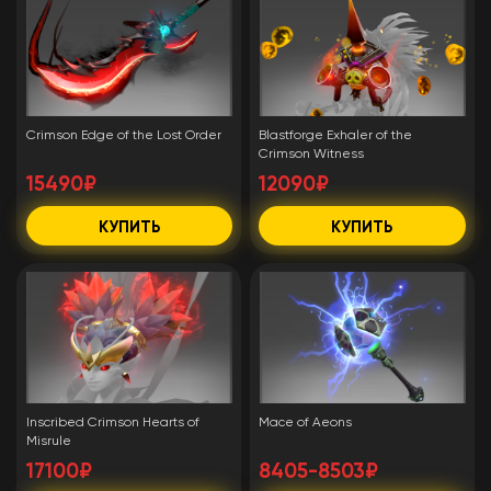
Crimson Edge of the Lost Order
Blastforge Exhaler of the
Crimson Witness
15490₽
12090₽
КУПИТЬ
КУПИТЬ
Inscribed Crimson Hearts of
Mace of Aeons
Misrule
17100₽
8405-8503₽