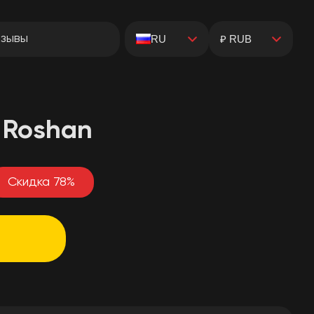
зывы
RU
₽ RUB
 Roshan
Скидка
78
%