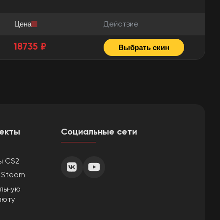
Цена
Действие
18735 ₽
Выбрать скин
екты
Социальные сети
ы CS2
ы Steam
ильную
люту