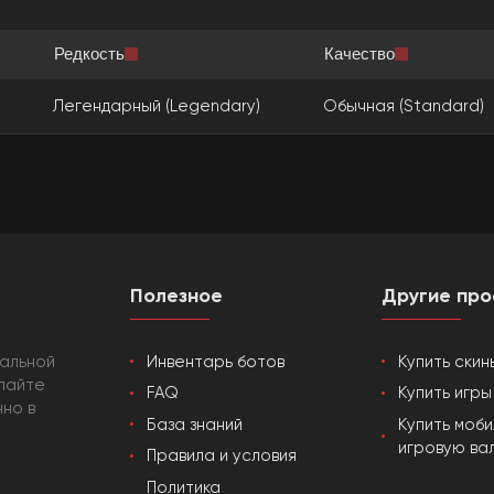
Редкость
Качество
Легендарный (Legendary)
Обычная (Standard)
Полезное
Другие про
кальной
Инвентарь ботов
Купить скин
упайте
FAQ
Купить игр
нно в
База знаний
Купить моб
игровую ва
Правила и условия
Политика