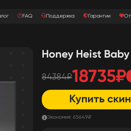
алог
FAQ
Поддержка
Гарантии
От
Honey Heist Baby
18735
₽
84384
₽
Купить скин
Экономия:
65649
₽