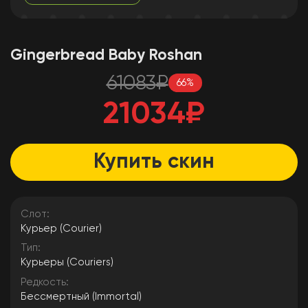
Gingerbread Baby Roshan
61083
₽
66
%
21034
₽
Купить скин
Слот:
Курьер (Courier)
Тип:
Курьеры (Couriers)
Редкость:
Бессмертный (Immortal)