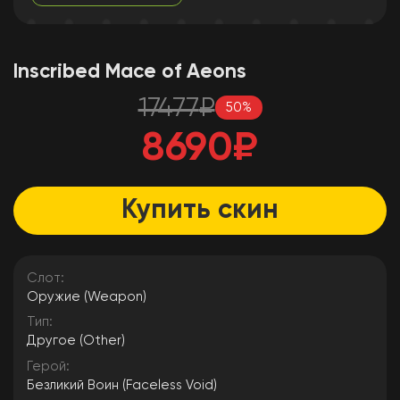
Inscribed Mace of Aeons
17477
₽
50
%
8690
₽
Купить скин
Слот:
Оружие (Weapon)
Тип:
Другое (Other)
Герой:
Безликий Воин (Faceless Void)