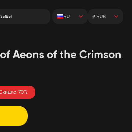
зывы
RU
₽ RUB
 of Aeons of the Crimson
Скидка
70
%