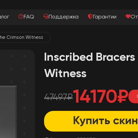
алог
FAQ
Поддержка
Гарантии
От
the Crimson Witness
Inscribed Bracers
Witness
14170
₽
47497
₽
Купить скин